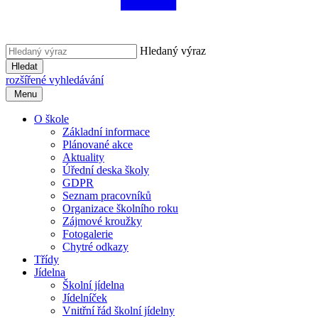
Hledaný výraz
Hledat
rozšířené vyhledávání
Menu
O škole
Základní informace
Plánované akce
Aktuality
Úřední deska školy
GDPR
Seznam pracovníků
Organizace školního roku
Zájmové kroužky
Fotogalerie
Chytré odkazy
Třídy
Jídelna
Školní jídelna
Jídelníček
Vnitřní řád školní jídelny