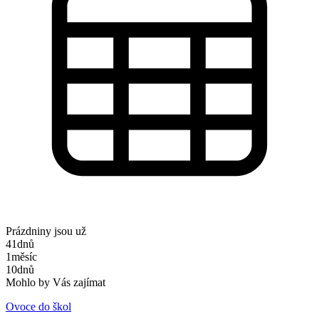
Prázdniny jsou už
41
dnů
1
měsíc
10
dnů
Mohlo by Vás zajímat
Ovoce do škol