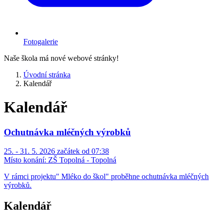
Fotogalerie
Naše škola má nové webové stránky!
Úvodní stránka
Kalendář
Kalendář
Ochutnávka mléčných výrobků
25. - 31. 5. 2026 začátek od 07:38
Místo konání:
ZŠ Topolná - Topolná
V rámci projektu" Mléko do škol" proběhne ochutnávka mléčných
výrobků.
Kalendář