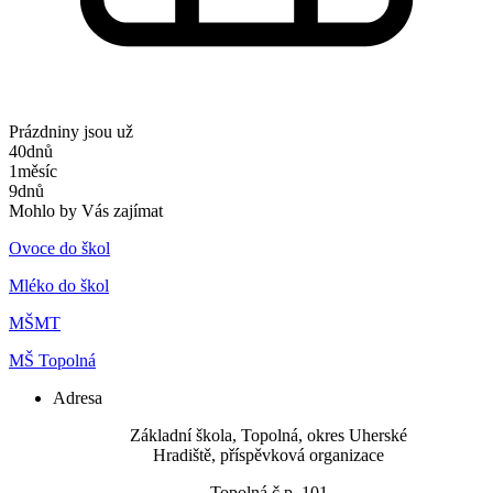
Prázdniny jsou už
40
dnů
1
měsíc
9
dnů
Mohlo by Vás zajímat
Ovoce do škol
Mléko do škol
MŠMT
MŠ Topolná
Adresa
​Základní škola, Topolná, okres Uherské
Hradiště, příspěvková organizace
Topolná č.p. 101