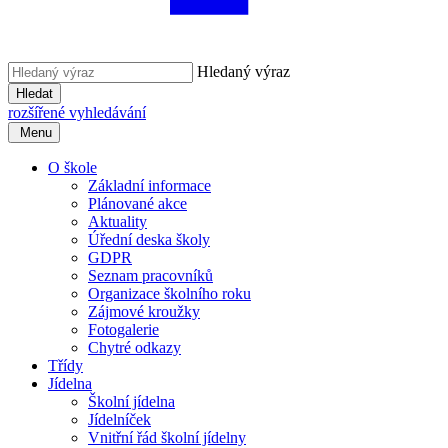
Hledaný výraz
Hledat
rozšířené vyhledávání
Menu
O škole
Základní informace
Plánované akce
Aktuality
Úřední deska školy
GDPR
Seznam pracovníků
Organizace školního roku
Zájmové kroužky
Fotogalerie
Chytré odkazy
Třídy
Jídelna
Školní jídelna
Jídelníček
Vnitřní řád školní jídelny