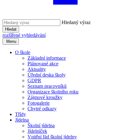
Hledaný výraz
Hledat
rozšířené vyhledávání
Menu
O škole
Základní informace
Plánované akce
Aktuality
Úřední deska školy
GDPR
Seznam pracovníků
Organizace školního roku
Zájmové kroužky
Fotogalerie
Chytré odkazy
Třídy
Jídelna
Školní jídelna
Jídelníček
Vnitřní řád školní jídelny