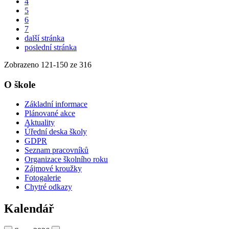
4
5
6
7
další stránka
poslední stránka
Zobrazeno
121
-
150
ze 316
O škole
Základní informace
Plánované akce
Aktuality
Úřední deska školy
GDPR
Seznam pracovníků
Organizace školního roku
Zájmové kroužky
Fotogalerie
Chytré odkazy
Kalendář