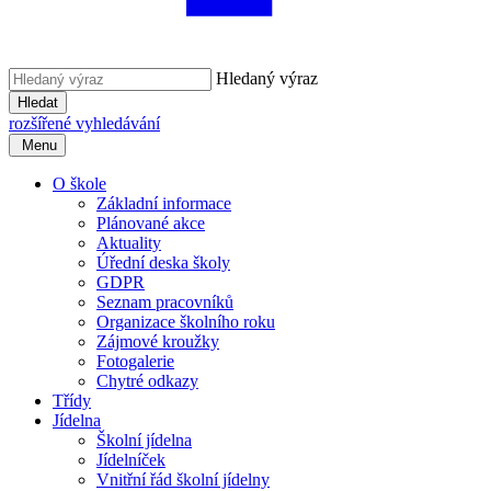
Hledaný výraz
Hledat
rozšířené vyhledávání
Menu
O škole
Základní informace
Plánované akce
Aktuality
Úřední deska školy
GDPR
Seznam pracovníků
Organizace školního roku
Zájmové kroužky
Fotogalerie
Chytré odkazy
Třídy
Jídelna
Školní jídelna
Jídelníček
Vnitřní řád školní jídelny