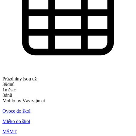
Prázdniny jsou už
39
dnů
1
měsíc
8
dnů
Mohlo by Vás zajímat
Ovoce do škol
Mléko do škol
MŠMT