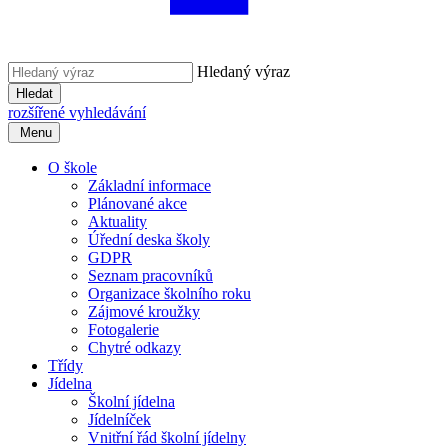
Hledaný výraz
Hledat
rozšířené vyhledávání
Menu
O škole
Základní informace
Plánované akce
Aktuality
Úřední deska školy
GDPR
Seznam pracovníků
Organizace školního roku
Zájmové kroužky
Fotogalerie
Chytré odkazy
Třídy
Jídelna
Školní jídelna
Jídelníček
Vnitřní řád školní jídelny