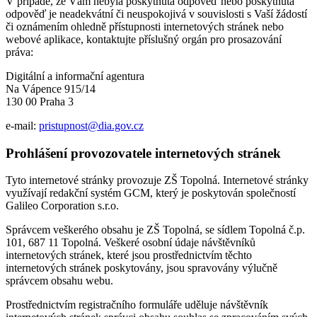
V případě, že Vám nebyla poskytnuta odpověď nebo poskytnutá
odpověď je neadekvátní či neuspokojivá v souvislosti s Vaší žádostí
či oznámením ohledně přístupnosti internetových stránek nebo
webové aplikace, kontaktujte příslušný orgán pro prosazování
práva:
Digitální a informační agentura
Na Vápence 915/14
130 00 Praha 3
e-mail:
pristupnost@dia.gov.cz
Prohlášení provozovatele internetových stránek
Tyto internetové stránky provozuje ZŠ Topolná. Internetové stránky
využívají redakční systém GCM, který je poskytován společností
Galileo Corporation s.r.o.
Správcem veškerého obsahu je ZŠ Topolná, se sídlem Topolná č.p.
101, 687 11 Topolná. Veškeré osobní údaje návštěvníků
internetových stránek, které jsou prostřednictvím těchto
internetových stránek poskytovány, jsou spravovány výlučně
správcem obsahu webu.
Prostřednictvím registračního formuláře uděluje návštěvník