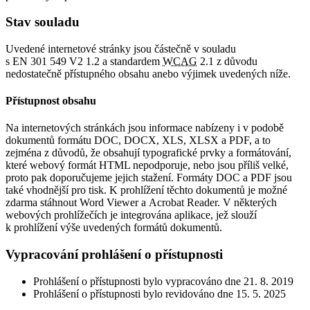
Stav souladu
Uvedené internetové stránky jsou částečně v souladu
s EN 301 549 V2 1.2 a standardem
WCAG
2.1 z důvodu
nedostatečně přístupného obsahu anebo výjimek uvedených níže.
Přístupnost obsahu
Na internetových stránkách jsou informace nabízeny i v podobě
dokumentů formátu DOC, DOCX, XLS, XLSX a PDF, a to
zejména z důvodů, že obsahují typografické prvky a formátování,
které webový formát HTML nepodporuje, nebo jsou příliš velké,
proto pak doporučujeme jejich stažení. Formáty DOC a PDF jsou
také vhodnější pro tisk. K prohlížení těchto dokumentů je možné
zdarma stáhnout Word Viewer a Acrobat Reader. V některých
webových prohlížečích je integrována aplikace, jež slouží
k prohlížení výše uvedených formátů dokumentů.
Vypracování prohlášení o přístupnosti
Prohlášení o přístupnosti bylo vypracováno dne 21. 8. 2019
Prohlášení o přístupnosti bylo revidováno dne 15. 5. 2025