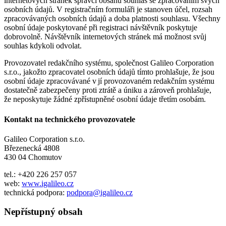
internetových stránek správci obsahu souhlas se zpracováním svých
osobních údajů. V registračním formuláři je stanoven účel, rozsah
zpracovávaných osobních údajů a doba platnosti souhlasu. Všechny
osobní údaje poskytované při registraci návštěvník poskytuje
dobrovolně. Návštěvník internetových stránek má možnost svůj
souhlas kdykoli odvolat.
Provozovatel redakčního systému, společnost Galileo Corporation
s.r.o., jakožto zpracovatel osobních údajů tímto prohlašuje, že jsou
osobní údaje zpracovávané v jí provozovaném redakčním systému
dostatečně zabezpečeny proti ztrátě a úniku a zároveň prohlašuje,
že neposkytuje žádné zpřístupněné osobní údaje třetím osobám.
Kontakt na technického provozovatele
Galileo Corporation s.r.o.
Březenecká 4808
430 04 Chomutov
tel.: +420 226 257 057
web:
www.igalileo.cz
technická podpora:
podpora@igalileo.cz
Nepřístupný obsah