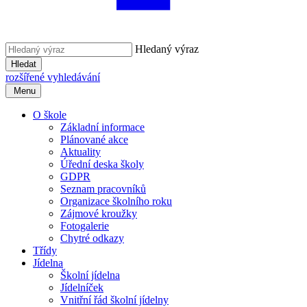
Hledaný výraz
Hledat
rozšířené vyhledávání
Menu
O škole
Základní informace
Plánované akce
Aktuality
Úřední deska školy
GDPR
Seznam pracovníků
Organizace školního roku
Zájmové kroužky
Fotogalerie
Chytré odkazy
Třídy
Jídelna
Školní jídelna
Jídelníček
Vnitřní řád školní jídelny