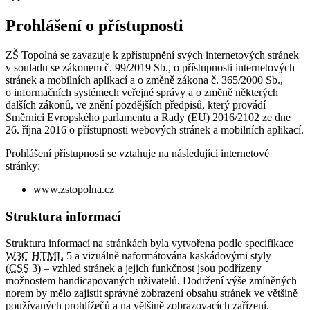
Prohlášení o přístupnosti
ZŠ Topolná se zavazuje k zpřístupnění svých internetových stránek
v souladu se zákonem č. 99/2019 Sb., o přístupnosti internetových
stránek a mobilních aplikací a o změně zákona č. 365/2000 Sb.,
o informačních systémech veřejné správy a o změně některých
dalších zákonů, ve znění pozdějších předpisů, který provádí
Směrnici Evropského parlamentu a Rady (EU) 2016/2102 ze dne
26. října 2016 o přístupnosti webových stránek a mobilních aplikací.
Prohlášení přístupnosti se vztahuje na následující internetové
stránky:
www.zstopolna.cz
Struktura informací
Struktura informací na stránkách byla vytvořena podle specifikace
W3C
HTML
5 a vizuálně naformátována kaskádovými styly
(
CSS
3) – vzhled stránek a jejich funkčnost jsou podřízeny
možnostem handicapovaných uživatelů. Dodržení výše zmíněných
norem by mělo zajistit správné zobrazení obsahu stránek ve většině
používaných prohlížečů a na většině zobrazovacích zařízení.