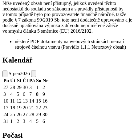
Níže uvedený obsah není přístupný, jelikož uvedení těchto
nedostatků do souladu se zákonem a s pravidly přístupnosti by
v tomto případě bylo pro provozovatele finančně náročné, takže
podle § 7 zákona 99/2019 Sb. toto není dodatečně upravováno a je
dočasně uplatňována výjimka z důvodu nepřiměřené zátěže
ve smyslu článku 5 směrnice (EU) 2016/2102.
některé PDF dokumenty na webových stránkách nemají
strojově čitelnou vrstvu (Pravidlo 1.1.1 Netextový obsah)
Kalendář
Srpen
2026
Po
Út
St
Čt
Pá
So
Ne
27
28
29
30
31
1
2
3
4
5
6
7
8
9
10
11
12
13
14
15
16
17
18
19
20
21
22
23
24
25
26
27
28
29
30
31
1
2
3
4
5
6
Počasí