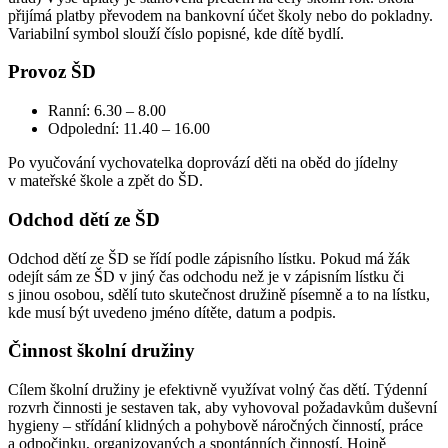
přijímá platby převodem na bankovní účet školy nebo do pokladny.
Variabilní symbol slouží číslo popisné, kde dítě bydlí.
Provoz ŠD
Ranní: 6.30 – 8.00
Odpolední: 11.40 – 16.00
Po vyučování vychovatelka doprovází děti na oběd do jídelny
v mateřské škole a zpět do ŠD.
Odchod dětí ze ŠD
Odchod dětí ze ŠD se řídí podle zápisního lístku. Pokud má žák
odejít sám ze ŠD v jiný čas odchodu než je v zápisním lístku či
s jinou osobou, sdělí tuto skutečnost družině písemně a to na lístku,
kde musí být uvedeno jméno dítěte, datum a podpis.
Činnost školní družiny
Cílem školní družiny je efektivně využívat volný čas dětí. Týdenní
rozvrh činnosti je sestaven tak, aby vyhovoval požadavkům duševní
hygieny – střídání klidných a pohybově náročných činností, práce
a odpočinku, organizovaných a spontánních činností. Hojně