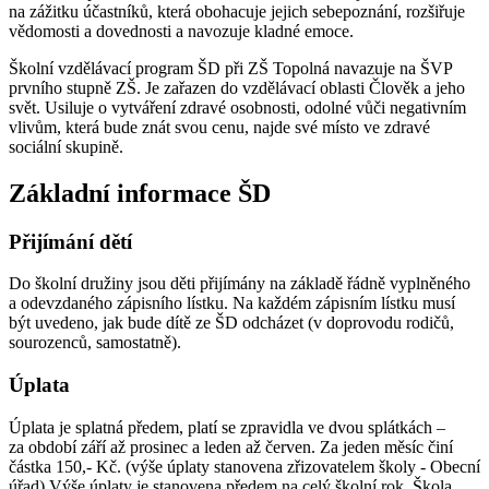
na zážitku účastníků, která obohacuje jejich sebepoznání, rozšiřuje
vědomosti a dovednosti a navozuje kladné emoce.
Školní vzdělávací program ŠD při ZŠ Topolná navazuje na ŠVP
prvního stupně ZŠ. Je zařazen do vzdělávací oblasti Člověk a jeho
svět. Usiluje o vytváření zdravé osobnosti, odolné vůči negativním
vlivům, která bude znát svou cenu, najde své místo ve zdravé
sociální skupině.
Základní informace ŠD
Přijímání dětí
Do školní družiny jsou děti přijímány na základě řádně vyplněného
a odevzdaného zápisního lístku. Na každém zápisním lístku musí
být uvedeno, jak bude dítě ze ŠD odcházet (v doprovodu rodičů,
sourozenců, samostatně).
Úplata
Úplata je splatná předem, platí se zpravidla ve dvou splátkách –
za období září až prosinec a leden až červen. Za jeden měsíc činí
částka 150,- Kč. (výše úplaty stanovena zřizovatelem školy - Obecní
úřad) Výše úplaty je stanovena předem na celý školní rok. Škola