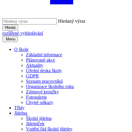
Hledaný výraz
Hledat
rozšířené vyhledávání
Menu
O škole
Základní informace
Plánované akce
Aktuality
Úřední deska školy
GDPR
Seznam pracovníků
Organizace školního roku
Zájmové kroužky
Fotogalerie
Chytré odkazy
Třídy
Jídelna
Školní jídelna
Jídelníček
Vnitřní řád školní jídelny