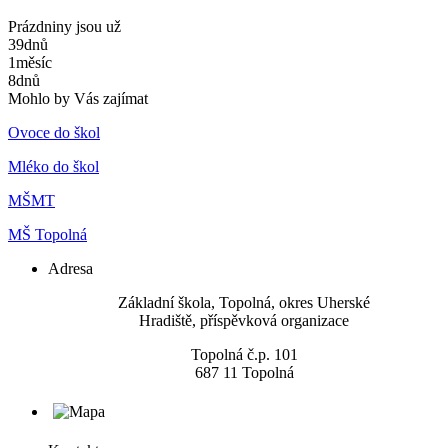
Prázdniny jsou už
39
dnů
1
měsíc
8
dnů
Mohlo by Vás zajímat
Ovoce do škol
Mléko do škol
MŠMT
MŠ Topolná
Adresa
​Základní škola, Topolná, okres Uherské
Hradiště, příspěvková organizace
Topolná č.p. 101
687 11 Topolná