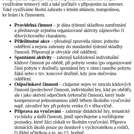
využíváme tenisový stůl a také počítače s připojením na internet.
Také využíváme školní zahradu s letním altánem, trampolínou,
ke hrám i k činnostem.
Pravidelná činnost
– je dána týdenní skladbou zaměstnání
a představuje zejména organizované aktivity zájmového či
tělovýchovného charakteru.
Příležitostné akce
– přesahují zpravidla rámec jednoho
oddělení a nejsou zahrnuty do standardní týdenní skladby
činností. Připravují je obvykle obě oddělení.
Spontánní aktivity
– zahrnují každodenní individuální
klidové činnosti po obědě, při pobytu venku (po organizované
části pobytu v družině), spontánní hry v rámci ranního pobytu
žáků nebo v tzv. koncové družině, kdy jsou slučována
oddělení.
Odpočinkové činnosti
– chápeme nejen ve smyslu klidových
činností (poslechové činnosti, individuální hry, klid po obědě),
ale i jako aktivní odpočinek (rekreační činnost), který bude
kompenzovat jednostrannou zátěž během školního vyučování
např. závodivé hry při pobytu venku či v tělocvičně.
Příprava na vyučování
– zahrnuje didaktické hry, tematické
vycházky a další činnosti, jimiž upevňujeme a rozšiřujeme
poznatky, které žáci získali ve školním vyučování. Příprava
domácích úkolů pouze po domluvě s vychovatelkou a rodiči,
či třídní učitelkou a to, po 15. hodině.