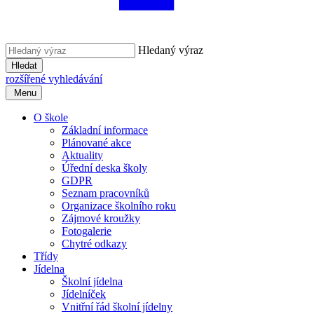
Hledaný výraz
Hledat
rozšířené vyhledávání
Menu
O škole
Základní informace
Plánované akce
Aktuality
Úřední deska školy
GDPR
Seznam pracovníků
Organizace školního roku
Zájmové kroužky
Fotogalerie
Chytré odkazy
Třídy
Jídelna
Školní jídelna
Jídelníček
Vnitřní řád školní jídelny