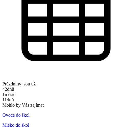
Prázdniny jsou už
42
dnů
1
měsíc
11
dnů
Mohlo by Vás zajímat
Ovoce do škol
Mléko do škol