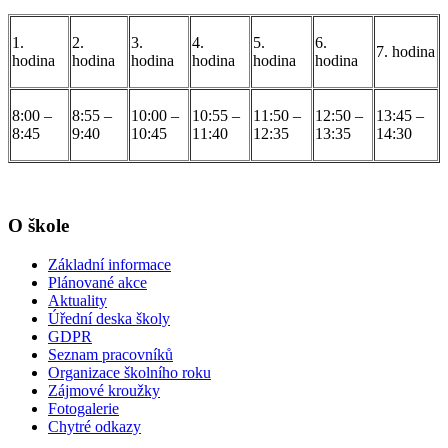
1.
2.
3.
4.
5.
6.
7. hodina
hodina
hodina
hodina
hodina
hodina
hodina
8:00 –
8:55 –
10:00 –
10:55 –
11:50 –
12:50 –
13:45 –
8:45
9:40
10:45
11:40
12:35
13:35
14:30
O škole
Základní informace
Plánované akce
Aktuality
Úřední deska školy
GDPR
Seznam pracovníků
Organizace školního roku
Zájmové kroužky
Fotogalerie
Chytré odkazy