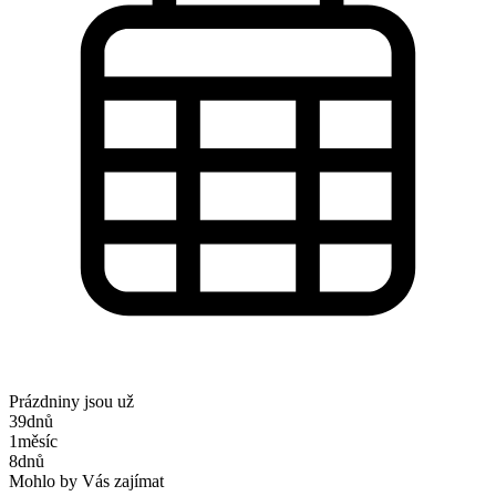
Prázdniny jsou už
39
dnů
1
měsíc
8
dnů
Mohlo by Vás zajímat