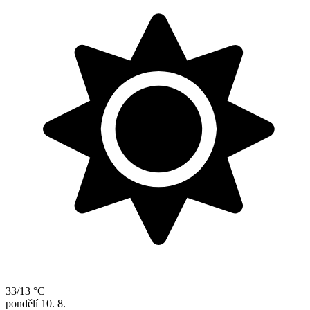
33/13 °C
pondělí
10. 8.