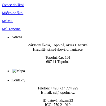
Ovoce do škol
Mléko do škol
MŠMT
MŠ Topolná
Adresa
​Základní škola, Topolná, okres Uherské
Hradiště, příspěvková organizace
Topolná č.p. 101
687 11 Topolná
Kontakty
Telefon: +420 737 774 929
E-mail: zs@topolna.cz
ID datová: xkzma23
IČO: 750 21 919