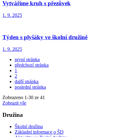
Vytváříme kruh s přezůvek
1. 9. 2025
Týden s plyšáky ve školní družině
1. 9. 2025
první stránka
předchozí stránka
1
2
další stránka
poslední stránka
Zobrazeno
1
-
30
ze 41
Zobrazit vše
Družina
Školní družina
Základní informace o ŠD