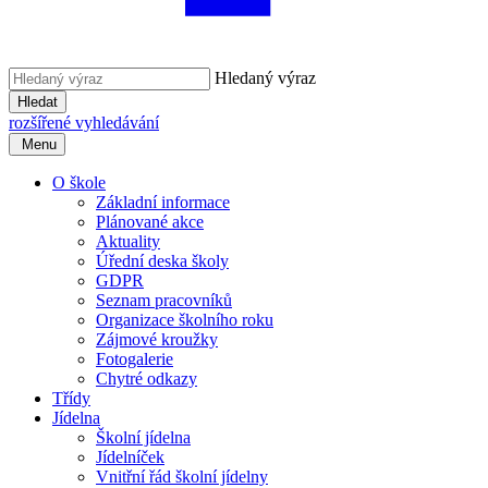
Hledaný výraz
Hledat
rozšířené vyhledávání
Menu
O škole
Základní informace
Plánované akce
Aktuality
Úřední deska školy
GDPR
Seznam pracovníků
Organizace školního roku
Zájmové kroužky
Fotogalerie
Chytré odkazy
Třídy
Jídelna
Školní jídelna
Jídelníček
Vnitřní řád školní jídelny