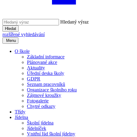
Hledaný výraz
Hledat
rozšířené vyhledávání
Menu
O škole
Základní informace
Plánované akce
Aktuality
Úřední deska školy
GDPR
Seznam pracovníků
Organizace školního roku
Zájmové kroužky
Fotogalerie
Chytré odkazy
Třídy
Jídelna
Školní jídelna
Jídelníček
Vnitřní řád školní jídelny