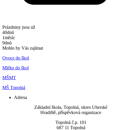
Prázdniny jsou už
40
dnů
1
měsíc
9
dnů
Mohlo by Vás zajímat
Ovoce do škol
Mléko do škol
MŠMT
MŠ Topolná
Adresa
​Základní škola, Topolná, okres Uherské
Hradiště, příspěvková organizace
Topolná č.p. 101
687 11 Topolná