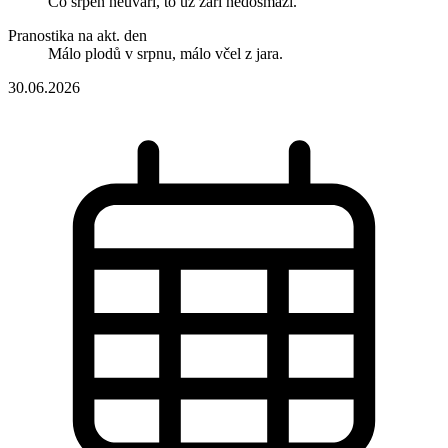
Co srpen neuvaří, to už září nedosmaží.
Pranostika na akt. den
Málo plodů v srpnu, málo včel z jara.
30.06.2026