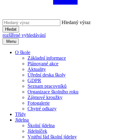
Hledaný výraz
Hledat
rozšířené vyhledávání
Menu
O škole
Základní informace
Plánované akce
Aktuality
Úřední deska školy
GDPR
Seznam pracovníků
Organizace školního roku
Zájmové kroužky
Fotogalerie
Chytré odkazy
Třídy
Jídelna
Školní jídelna
Jídelníček
Vnitřní řád školní jídelny