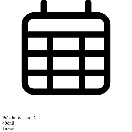
Prázdniny jsou už
40
dnů
1
měsíc