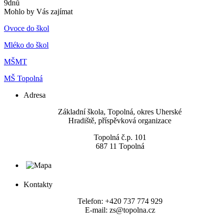
9
dnů
Mohlo by Vás zajímat
Ovoce do škol
Mléko do škol
MŠMT
MŠ Topolná
Adresa
​Základní škola, Topolná, okres Uherské
Hradiště, příspěvková organizace
Topolná č.p. 101
687 11 Topolná
Kontakty
Telefon: +420 737 774 929
E-mail: zs@topolna.cz