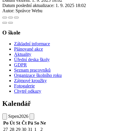
Datum vložení:
1. 9. 2025 18:02
Datum poslední aktualizace:
1. 9. 2025 18:02
Autor:
Správce Webu
O škole
Základní informace
Plánované akce
Aktuality
Úřední deska školy
GDPR
Seznam pracovníků
Organizace školního roku
Zájmové kroužky
Fotogalerie
Chytré odkazy
Kalendář
Srpen
2026
Po
Út
St
Čt
Pá
So
Ne
27
28
29
30
31
1
2