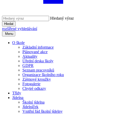
Hledaný výraz
Hledat
rozšířené vyhledávání
Menu
O škole
Základní informace
Plánované akce
Aktuality
Úřední deska školy
GDPR
Seznam pracovníků
Organizace školního roku
Zájmové kroužky
Fotogalerie
Chytré odkazy
Třídy
Jídelna
Školní jídelna
Jídelníček
Vnitřní řád školní jídelny