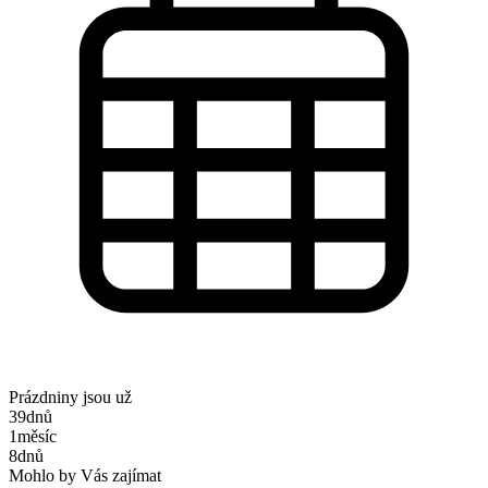
Prázdniny jsou už
39
dnů
1
měsíc
8
dnů
Mohlo by Vás zajímat