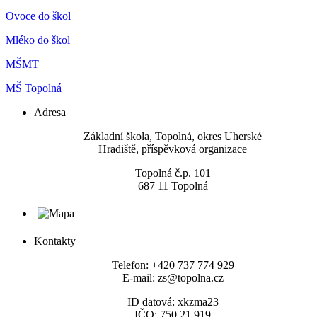
Ovoce do škol
Mléko do škol
MŠMT
MŠ Topolná
Adresa
​Základní škola, Topolná, okres Uherské
Hradiště, příspěvková organizace
Topolná č.p. 101
687 11 Topolná
Kontakty
Telefon: +420 737 774 929
E-mail: zs@topolna.cz
ID datová: xkzma23
IČO: 750 21 919