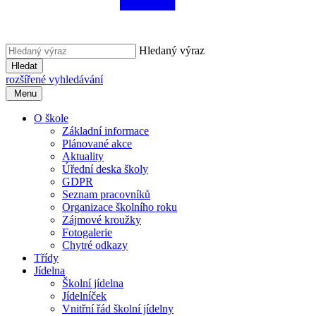
Hledaný výraz
Hledat
rozšířené vyhledávání
Menu
O škole
Základní informace
Plánované akce
Aktuality
Úřední deska školy
GDPR
Seznam pracovníků
Organizace školního roku
Zájmové kroužky
Fotogalerie
Chytré odkazy
Třídy
Jídelna
Školní jídelna
Jídelníček
Vnitřní řád školní jídelny