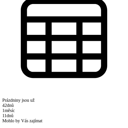
Prázdniny jsou už
42
dnů
1
měsíc
11
dnů
Mohlo by Vás zajímat