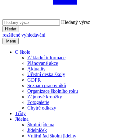
Hledaný výraz
Hledat
rozšířené vyhledávání
Menu
O škole
Základní informace
Plánované akce
Aktuality
Úřední deska školy
GDPR
Seznam pracovníků
Organizace školního roku
Zájmové kroužky
Fotogalerie
Chytré odkazy
Třídy
Jídelna
Školní jídelna
Jídelníček
Vnitřní řád školní jídelny