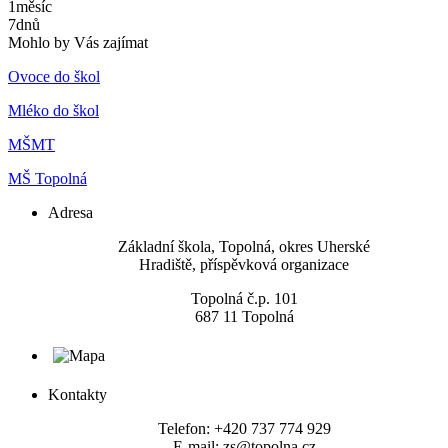
1
měsíc
7
dnů
Mohlo by Vás zajímat
Ovoce do škol
Mléko do škol
MŠMT
MŠ Topolná
Adresa
​Základní škola, Topolná, okres Uherské
Hradiště, příspěvková organizace
Topolná č.p. 101
687 11 Topolná
Kontakty
Telefon: +420 737 774 929
E-mail: zs@topolna.cz