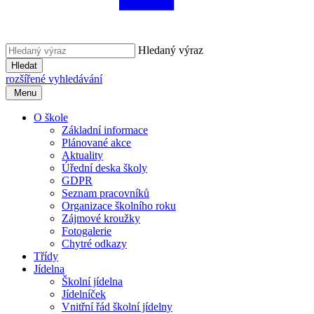
Hledaný výraz
Hledat
rozšířené vyhledávání
Menu
O škole
Základní informace
Plánované akce
Aktuality
Úřední deska školy
GDPR
Seznam pracovníků
Organizace školního roku
Zájmové kroužky
Fotogalerie
Chytré odkazy
Třídy
Jídelna
Školní jídelna
Jídelníček
Vnitřní řád školní jídelny