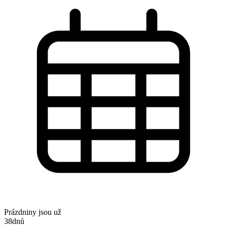
Prázdniny jsou už
38
dnů