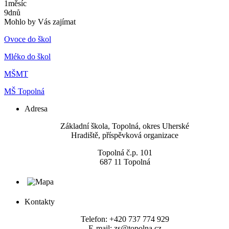
1
měsíc
9
dnů
Mohlo by Vás zajímat
Ovoce do škol
Mléko do škol
MŠMT
MŠ Topolná
Adresa
​Základní škola, Topolná, okres Uherské
Hradiště, příspěvková organizace
Topolná č.p. 101
687 11 Topolná
Kontakty
Telefon: +420 737 774 929
E-mail: zs@topolna.cz