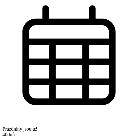
Prázdniny jsou už
40
dnů