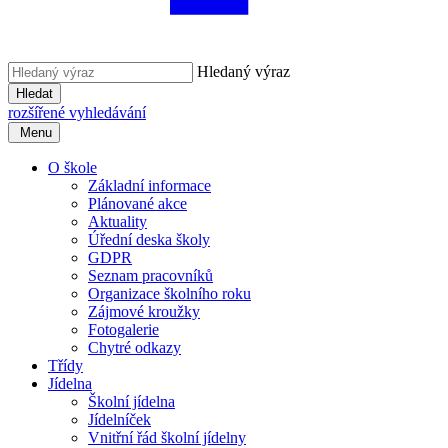
Hledaný výraz
Hledat
rozšířené vyhledávání
Menu
O škole
Základní informace
Plánované akce
Aktuality
Úřední deska školy
GDPR
Seznam pracovníků
Organizace školního roku
Zájmové kroužky
Fotogalerie
Chytré odkazy
Třídy
Jídelna
Školní jídelna
Jídelníček
Vnitřní řád školní jídelny